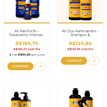
Kit KaniForte –
Kit Duo Kanimambo –
Tratamento Intensivo
Shampoo &
para Fortalecimento
Condicionador | Liso
Capilar
ou Cacheado
R$189,70
R$129,80
R$184,01
com
Pix
R$125,91
com
Pix
2
x de
R$94,85
sem juros
COMPRAR