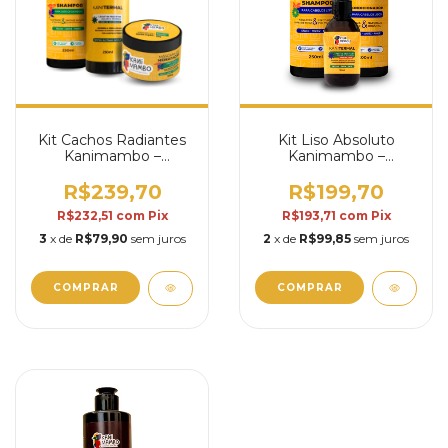
Kit Cachos Radiantes
Kit Liso Absoluto
Kanimambo –
Kanimambo –
Hidratação, Definição
Hidratação, Brilho e
e Proteção
Proteção Natural
R$239,70
R$199,70
R$232,51
com
Pix
R$193,71
com
Pix
3
x de
R$79,90
sem juros
2
x de
R$99,85
sem juros