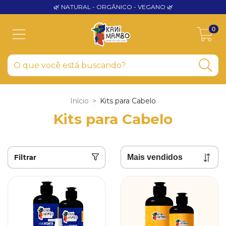
🌿 NATURAL - ORGÂNICO - VEGANO 🌿
0
Início
>
Kits para Cabelo
Kits para Cabelo
Filtrar