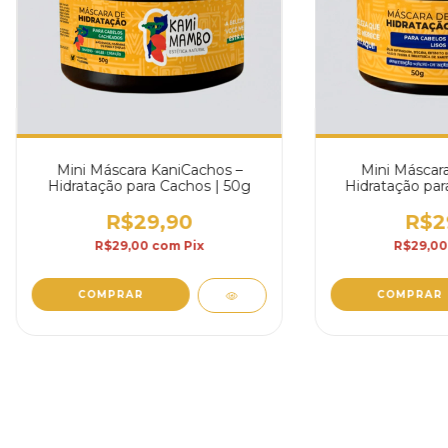
Mini Máscara KaniCachos –
Mini Máscara
Hidratação para Cachos | 50g
Hidratação par
5
R$29,90
R$2
R$29,00
com
Pix
R$29,0