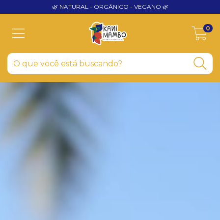
🌿 NATURAL - ORGÂNICO - VEGANO 🌿
0