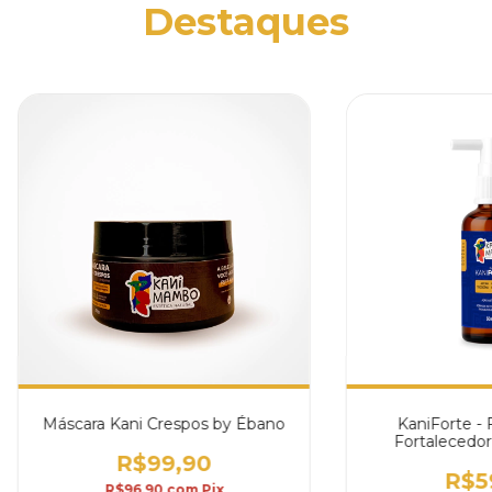
Destaques
Máscara Kani Crespos by Ébano
KaniForte - F
Fortalecedor
R$99,90
R$5
R$96,90
com
Pix